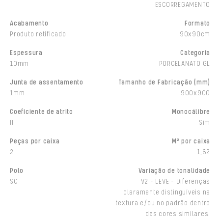
ESCORREGAMENTO
Acabamento
Formato
Produto retificado
90x90cm
Espessura
Categoria
10mm
PORCELANATO GL
Junta de assentamento
Tamanho de Fabricação (mm)
1mm
900x900
Coeficiente de atrito
Monocálibre
II
Sim
Peças por caixa
M² por caixa
2
1,62
Polo
Variação de tonalidade
SC
V2 - LEVE - Diferenças
claramente distinguíveis na
textura e/ou no padrão dentro
das cores similares.