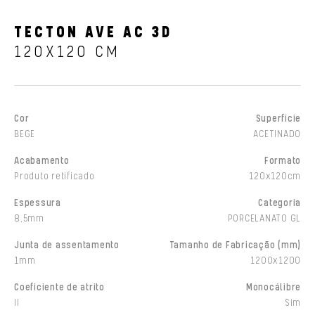
TECTON AVE AC 3D
120X120 CM
Cor
Superfície
BEGE
ACETINADO
Acabamento
Formato
Produto retificado
120x120cm
Espessura
Categoria
8,5mm
PORCELANATO GL
Junta de assentamento
Tamanho de Fabricação (mm)
1mm
1200x1200
Coeficiente de atrito
Monocálibre
II
Sim