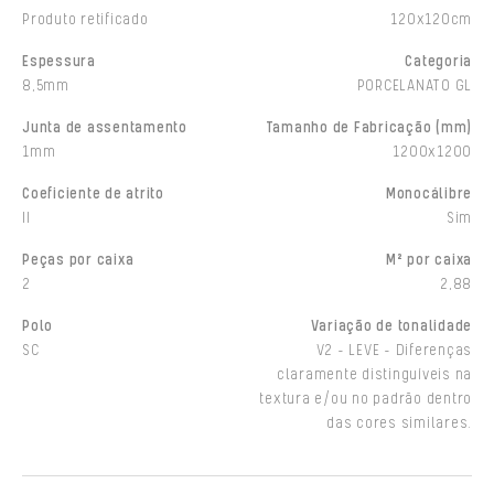
Produto retificado
120x120cm
Espessura
Categoria
8,5mm
PORCELANATO GL
Junta de assentamento
Tamanho de Fabricação (mm)
1mm
1200x1200
Coeficiente de atrito
Monocálibre
II
Sim
Peças por caixa
M² por caixa
2
2,88
Polo
Variação de tonalidade
SC
V2 - LEVE - Diferenças
claramente distinguíveis na
textura e/ou no padrão dentro
das cores similares.