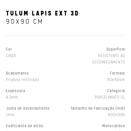
TULUM LAPIS EXT 3D
90X90 CM
Cor
Superfície
CINZA
RESISTENTE AO
ESCORREGAMENTO
Acabamento
Formato
Produto retificado
90x90cm
Espessura
Categoria
8,5mm
PORCELANATO GL
Junta de assentamento
Tamanho de Fabricação (mm)
1mm
900x900
Coeficiente de atrito
Monocálibre