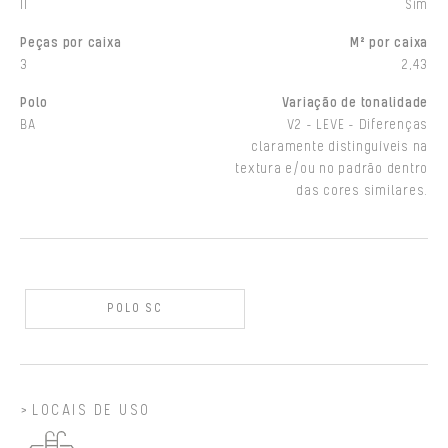
II
Sim
Peças por caixa
M² por caixa
3
2,43
Polo
Variação de tonalidade
BA
V2 - LEVE - Diferenças
claramente distinguíveis na
textura e/ou no padrão dentro
das cores similares.
POLO SC
LOCAIS DE USO