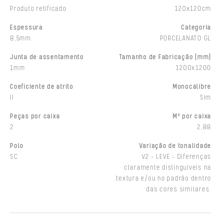
Produto retificado
120x120cm
Espessura
Categoria
8,5mm
PORCELANATO GL
Junta de assentamento
Tamanho de Fabricação (mm)
1mm
1200x1200
Coeficiente de atrito
Monocálibre
II
Sim
Peças por caixa
M² por caixa
2
2,88
Polo
Variação de tonalidade
SC
V2 - LEVE - Diferenças
claramente distinguíveis na
textura e/ou no padrão dentro
das cores similares.