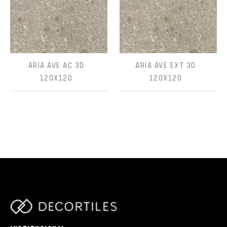
ARIA AVE AC 3D
ARIA AVE EXT 3D
120X120
120X120
parts/components/c-brand.php