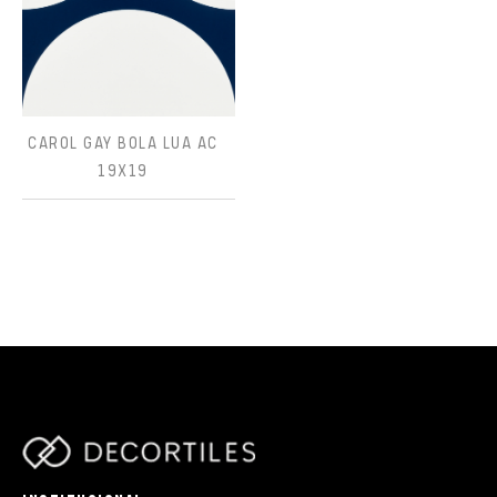
CAROL GAY BOLA LUA AC
19X19
parts/components/c-brand.php