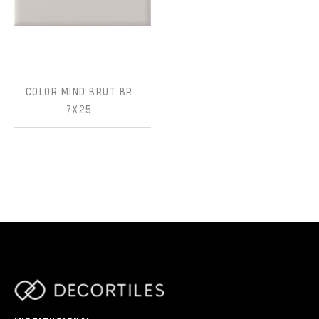
COLOR MIND BRUT BR
7X25
parts/components/c-brand.php