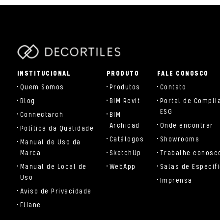
parts/components/c-brand.php
INSTITUCIONAL
PRODUTO
FALE CONOSCO
Quem Somos
Produtos
Contato
Blog
BIM Revit
Portal de Compli
ESG
Connectarch
BIM
Archicad
Onde encontrar
Política da Qualidade
Catálogos
Showrooms
Manual de Uso da
Marca
SketchUp
Trabalhe conosc
Manual de Local de
WebApp
Salas de Especif
Uso
Imprensa
Aviso de Privacidade
Eliane