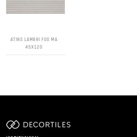
ATINS LAMBRI FOG MA
45X120
parts/components/c-brand.php